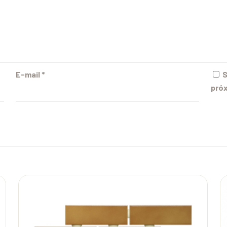
E-mail
*
S
próx