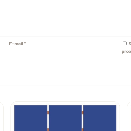
E-mail
*
S
próx