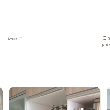
E-mail
*
S
próx