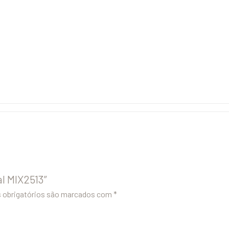
al MIX2513”
obrigatórios são marcados com
*