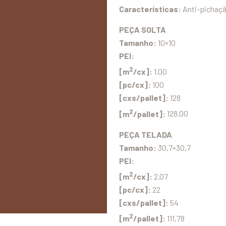
Características:
Anti-pichaç
PEÇA SOLTA
Tamanho:
10×10
PEI:
2
[m
/cx]:
1.00
[pc/cx]:
100
[cxs/pallet]:
128
2
[m
/pallet]:
128.00
PEÇA TELADA
Tamanho:
30,7×30,7
PEI:
2
[m
/cx]:
2.07
[pc/cx]:
22
[cxs/pallet]:
54
2
[m
/pallet]:
111,78