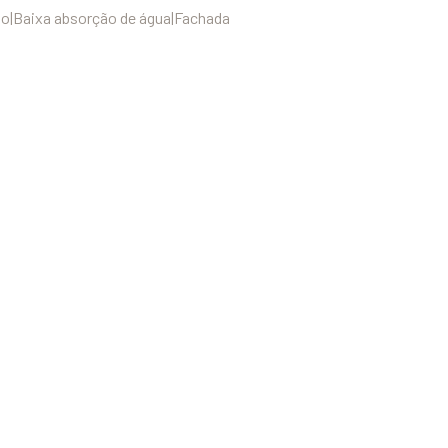
ão|Baixa absorção de água|Fachada