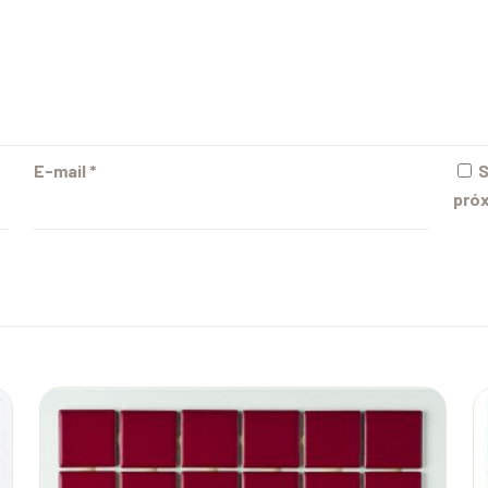
E-mail
*
S
próx