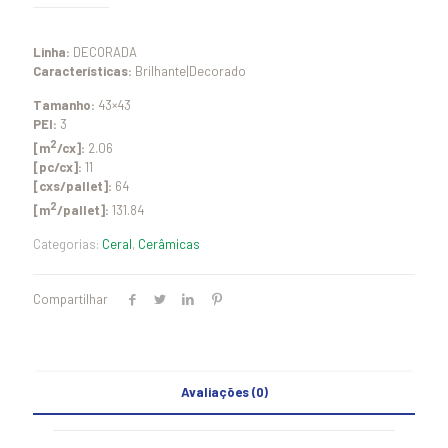
Linha:
DECORADA
Características:
Brilhante|Decorado
Tamanho:
43×43
PEI:
3
2
[m
/cx]:
2.06
[pc/cx]:
11
[cxs/pallet]:
64
2
[m
/pallet]:
131.84
Categorias:
Ceral
,
Cerâmicas
Compartilhar
Avaliações (0)