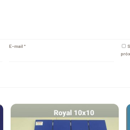
E-mail
*
S
próx