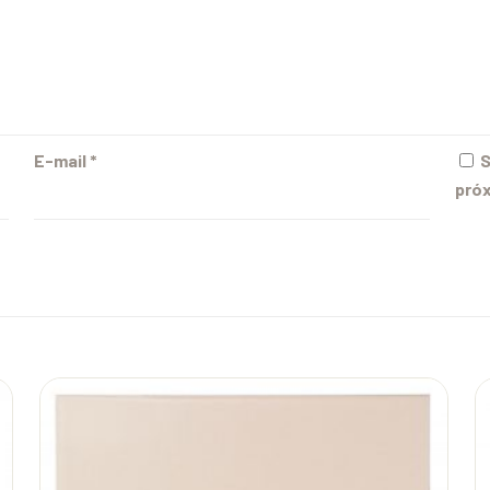
E-mail
*
S
próx