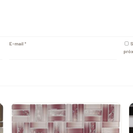
E-mail
*
S
próx