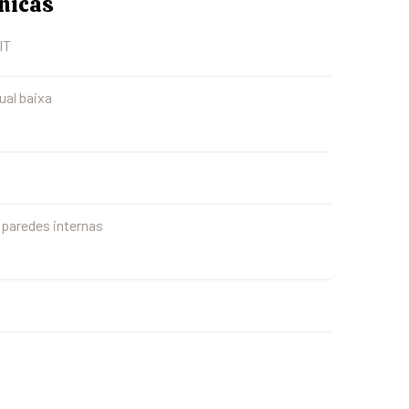
cnicas
IT
ual baixa
 paredes internas