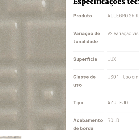
Especificações té
Produto
ALLEGRO GR K
Variação de
V2 Variação vis
tonalidade
Superfície
LUX
Classe de
USO 1 – Uso em
uso
Tipo
AZULEJO
Acabamento
BOLD
de borda