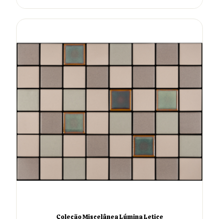
Coleção Miscelânea Lúmina Letice